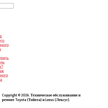
р
его
рного
а
ерить
ень
а?
аж
ного
са
Copyright © 2026. Техническое обслуживание и
ремонт Toyota (Тойота) и Lexus (Лексус).