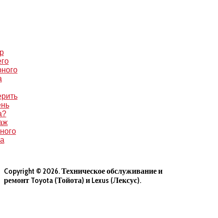
р
его
рного
а
ерить
ень
а?
аж
ного
са
Copyright © 2026. Техническое обслуживание и
ремонт Toyota (Тойота) и Lexus (Лексус).