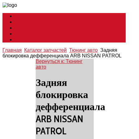
Мир Toyota
Кузовные работы
Советы по ремонту
Все о глушителях
Смазочные материалы
Главная
Каталог запчастей
Тюнинг авто
Задняя
блокировка дефференциала ARB NISSAN PATROL
Вернуться к: Тюнинг
авто
Задняя
блокировка
дефференциала
ARB NISSAN
PATROL