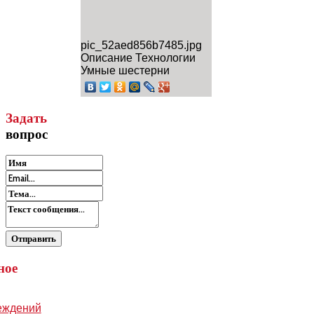
pic_52aed856b7485.jpg
Описание
Технологии
Умные шестерни
Задать
вопрос
ное
еждений