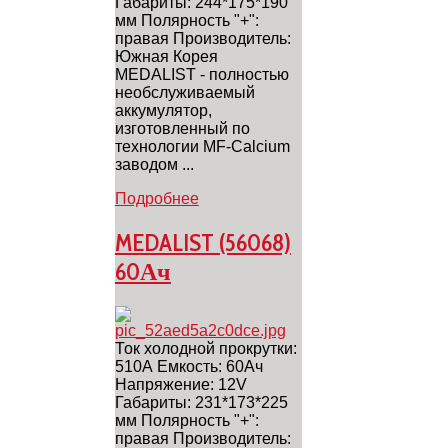
Габариты: 244*175*190
мм Полярность "+":
правая Производитель:
Южная Корея
MEDALIST - полностью
необслуживаемый
аккумулятор,
изготовленный по
технологии MF-Calcium
заводом ...
Подробнее
MEDALIST (56068)
60Ач
Ток холодной прокрутки:
510А Емкость: 60Ач
Напряжение: 12V
Габариты: 231*173*225
мм Полярность "+":
правая Производитель: