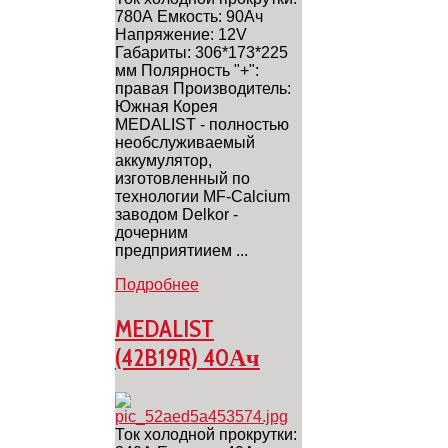
780А Емкость: 90Ач
Напряжение: 12V
Габариты: 306*173*225
мм Полярность "+":
правая Производитель:
Южная Корея
MEDALIST - полностью
необслуживаемый
аккумулятор,
изготовленный по
технологии MF-Calcium
заводом Delkor -
дочерним
предприятиием ...
Подробнее
MEDALIST
(42B19R) 40Ач
Ток холодной прокрутки: