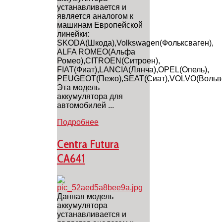
устанавливается и
является аналогом к
машинам Европейской
линейки:
SKODA(Шкода),Volkswagen(Фольксваген),
ALFA ROMEO(Альфа
Ромео),CITROEN(Ситроен),
FIAT(Фиат),LANCIA(Лянча),OPEL(Опель),
PEUGEOT(Пежо),SEAT(Сиат),VOLVO(Вольво
Эта модель
аккумулятора для
автомобилей ...
Подробнее
Centra Futura
CA641
Данная модель
аккумулятора
устанавливается и