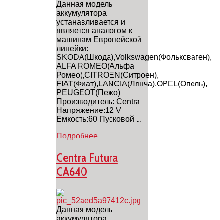
Данная модель
аккумулятора
устанавливается и
является аналогом к
машинам Европейской
линейки:
SKODA(Шкода),Volkswagen(Фольксваген),
ALFA ROMEO(Альфа
Ромео),CITROEN(Ситроен),
FIAT(Фиат),LANCIA(Лянча),OPEL(Опель),
PEUGEOT(Пежо)
Производитель: Centra
Напряжение:12 V
Емкость:60 Пусковой ...
Подробнее
Centra Futura
CA640
Данная модель
аккумулятора