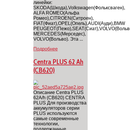
линейки:
SKODA(Шкода),Volkswagen(Фольксваген),
ALFA ROMEO(Альфа
Ромео),CITROEN(Ситроен),
FIAT(Фиат),OPEL(Опель),AUDI(Ауди),BMW
PEUGEOT(Пежо),SEAT(Сиат),VOLVO(Вольво
MERCEDES(Мерседес),
VOLVO(Вольво). Эта ...
Подробнее
Centra PLUS 62 Ah
(CB620)
Описание Centra PLUS
62A/h (CB620) CENTRA
PLUS Для производства
аккумуляторов серии
PLUS используются
самые современные
технологии,
поддержанные