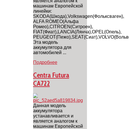
является аналогом к
машинам Европейской
линейки:
SKODA(Шкода),Volkswagen(Фольксваген),
ALFA ROMEO(Альфа
Ромео),CITROEN(Ситроен),
FIAT(Фиат),LANCIA(Лянча),OPEL(Опель),
PEUGEOT(Пежо),SEAT(Сиат),VOLVO(Вольво
Эта модель
аккумулятора для
автомобилей ...
Подробнее
Centra Futura
CA722
Данная модель
аккумулятора
устанавливается и
является аналогом к
машинам Европейской