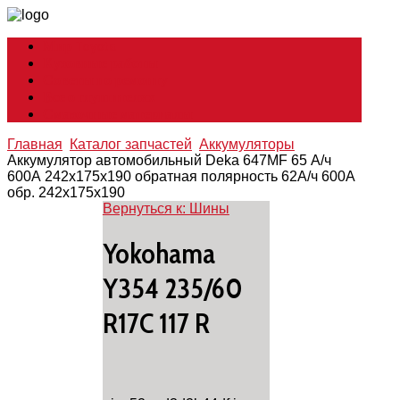
Мир Toyota
Кузовные работы
Советы по ремонту
Все о глушителях
Смазочные материалы
Главная
Каталог запчастей
Аккумуляторы
Аккумулятор автомобильный Deka 647MF 65 А/ч
600А 242х175х190 обратная полярность 62А/ч 600А
обр. 242x175x190
Вернуться к: Шины
Yokohama
Y354 235/60
R17C 117 R