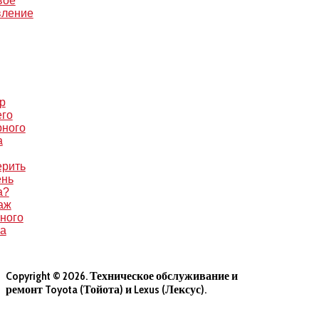
вое
вление
р
его
рного
а
ерить
ень
а?
аж
ного
са
Copyright © 2026. Техническое обслуживание и
ремонт Toyota (Тойота) и Lexus (Лексус).