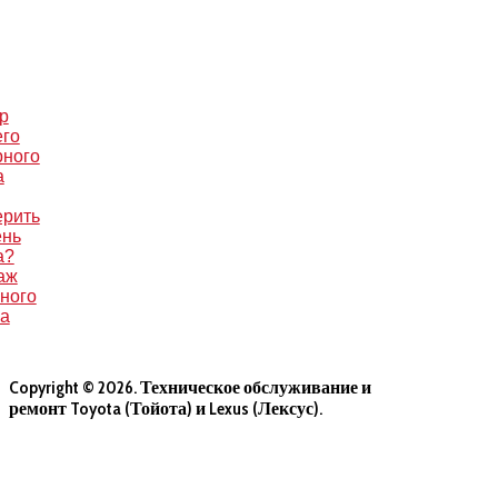
р
его
рного
а
ерить
ень
а?
аж
ного
са
Copyright © 2026. Техническое обслуживание и
ремонт Toyota (Тойота) и Lexus (Лексус).