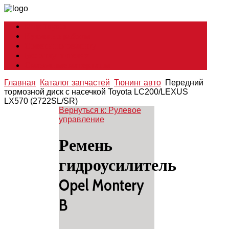
Мир Toyota
Кузовные работы
Советы по ремонту
Все о глушителях
Смазочные материалы
Главная
Каталог запчастей
Тюнинг авто
Передний
тормозной диск с насечкой Toyota LC200/LEXUS
LX570 (2722SL/SR)
Вернуться к: Рулевое
управление
Ремень
гидроусилитель
Opel Montery
B