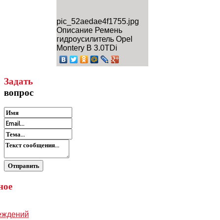
pic_52aedae4f1755.jpg
Описание
Ремень
гидроусилитель Opel
Montery B 3.0TDi
Задать
вопрос
ное
еждений