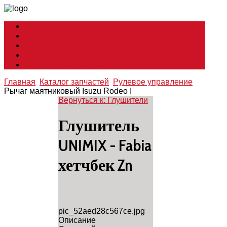
Мир Toyota
Кузовные работы
Советы по ремонту
Все о глушителях
Смазочные материалы
Главная
Каталог запчастей
Рулевое управление
Рычаг маятниковый Isuzu Rodeo I
Вернуться к: Глушители
Глушитель
UNIMIX - Fabia
хетчбек Zn
pic_52aed28c567ce.jpg
Описание