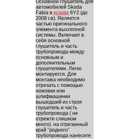
Основной глушитель для
автомобилей Skoda
Fabia в
кузове
6Y2 (до
2008 г.в). Является
частью оригинального
элемента выхлопной
системы. Включает в
себя основной
глушитель и часть
трубопровода между
основным и
дополнительным
глушителями. Легко
монтируется. Для
монтажа необходимо
отрезать с помощью
ножовки или
шлифмашинки
вышедший из строя
глушитель и часть
трубопровода ( не
отрежте слишком
много). на отрезанный
край "родного"
трубопровода нанесите