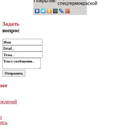
Покрытие:
спецтермокраской
Задать
вопрос
ное
еждений
о
тись