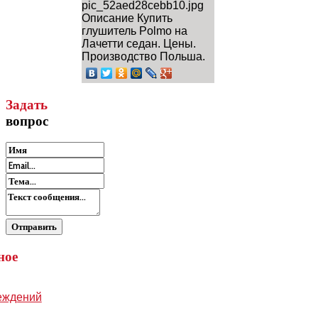
pic_52aed28cebb10.jpg
Описание
Купить
глушитель Polmo на
Лачетти седан. Цены.
Производство Польша.
Задать
вопрос
ное
еждений