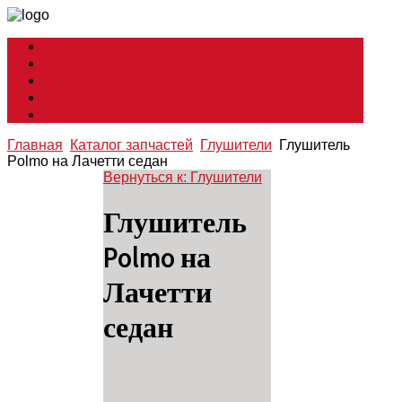
Мир Toyota
Кузовные работы
Советы по ремонту
Все о глушителях
Смазочные материалы
Главная
Каталог запчастей
Глушители
Глушитель
Polmo на Лачетти седан
Вернуться к: Глушители
Глушитель
Polmo на
Лачетти
седан