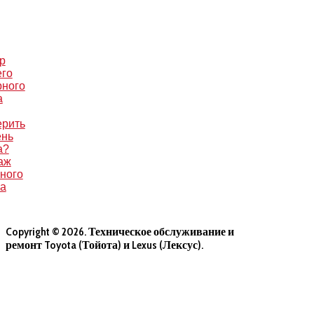
р
его
рного
а
ерить
ень
а?
аж
ного
са
Copyright © 2026. Техническое обслуживание и
ремонт Toyota (Тойота) и Lexus (Лексус).