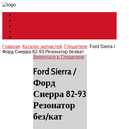
Мир Toyota
Кузовные работы
Советы по ремонту
Все о глушителях
Смазочные материалы
Главная
Каталог запчастей
Глушители
Ford Sierra /
Форд Сиерра 82-93 Резонатор без/кат
Вернуться к: Глушители
Ford Sierra /
Форд
Сиерра 82-93
Резонатор
без/кат