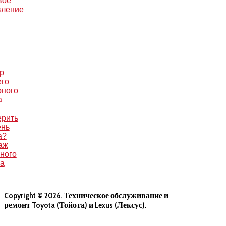
вое
вление
р
его
рного
а
ерить
ень
а?
аж
ного
са
Copyright © 2026. Техническое обслуживание и
ремонт Toyota (Тойота) и Lexus (Лексус).