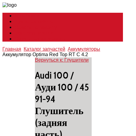
Мир Toyota
Кузовные работы
Советы по ремонту
Все о глушителях
Смазочные материалы
Главная
Каталог запчастей
Аккумуляторы
Аккумулятор Optima Red Top RT C 4.2
Вернуться к: Глушители
Audi 100 /
Ауди 100 / 45
91-94
Глушитель
(задняя
часть)