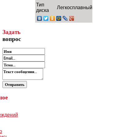
Тип
Легкосплавный
диска
Задать
вопрос
ное
еждений
о
тись