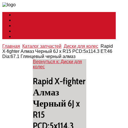
Мир Toyota
Кузовные работы
Советы по ремонту
Все о глушителях
Смазочные материалы
Главная
Каталог запчастей
Диски для колес
Rapid
X-fighter Алмаз Черный 6J x R15 PCD:5x114.3 ET:46
Dia:67.1 Глянцевый черный алмаз
Вернуться к: Диски для
колес
Rapid X-fighter
Алмаз
Черный 6J x
R15
PCD:5x114.3