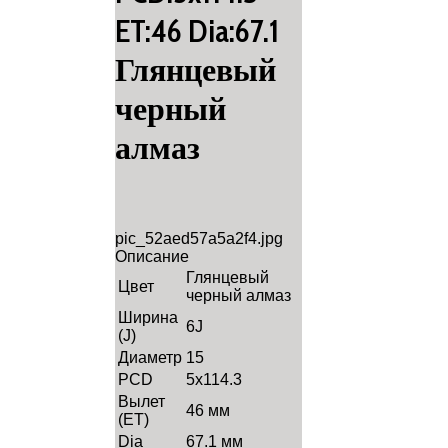
ET:46 Dia:67.1
Глянцевый
черный
алмаз
pic_52aed57a5a2f4.jpg
Описание
Глянцевый
Цвет
черный алмаз
Ширина
6J
(J)
Диаметр
15
PCD
5x114.3
Вылет
46 мм
(ET)
Dia
67.1 мм