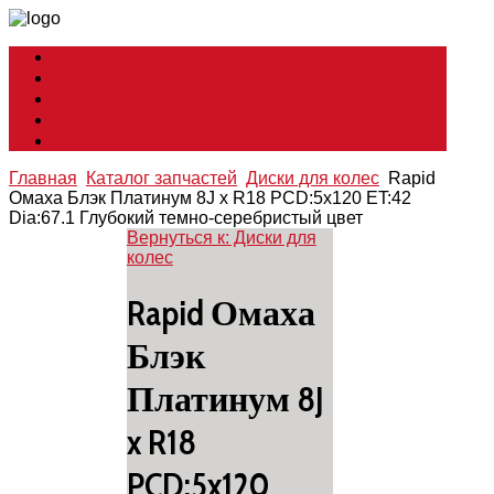
Мир Toyota
Кузовные работы
Советы по ремонту
Все о глушителях
Смазочные материалы
Главная
Каталог запчастей
Диски для колес
Rapid
Омаха Блэк Платинум 8J x R18 PCD:5x120 ET:42
Dia:67.1 Глубокий темно-серебристый цвет
Вернуться к: Диски для
колес
Rapid Омаха
Блэк
Платинум 8J
x R18
PCD:5x120