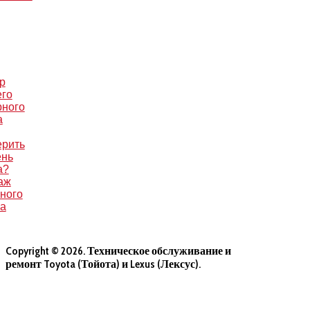
р
его
рного
а
ерить
ень
а?
аж
ного
са
Copyright © 2026. Техническое обслуживание и
ремонт Toyota (Тойота) и Lexus (Лексус).