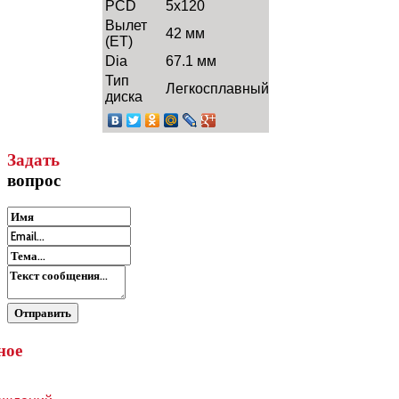
PCD
5x120
Вылет
42 мм
(ET)
Dia
67.1 мм
Тип
Легкосплавный
диска
Задать
вопрос
ное