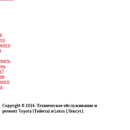
р
его
рного
а
ерить
ень
а?
аж
ного
са
Copyright © 2026. Техническое обслуживание и
ремонт Toyota (Тойота) и Lexus (Лексус).