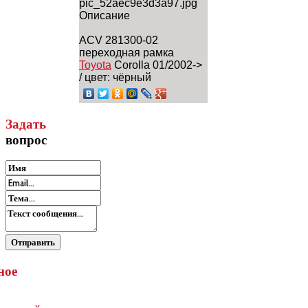
pic_52aec9e3d3a97.jpg
Описание
ACV 281300-02
переходная рамка
Toyota
Corolla 01/2002->
/ цвет: чёрный
Задать
вопрос
ное